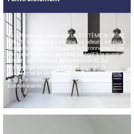
Eco-Plasma de Pando est un SYSTÈME INTÉGRÉ
hybride de pointe qui élimine les odeurs, améliore
la qualité de l’air et respecte l’environnement. Ce
système optionnel peut être intégré à la quasi-
totalité des modèles de hottes Pando. Sa
technologie plasma innovante permet de
désinfecter et de stériliser les environnements,
pour une maison plus saine et exempte de
contaminants.