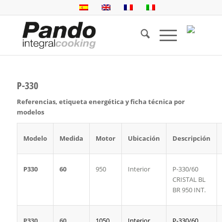
P-330
Referencias, etiqueta energética y ficha técnica por
modelos
Modelo
Medida
Motor
Ubicación
Descripción
P330
60
950
Interior
P-330/60
CRISTAL BL
BR 950 INT.
P330
60
1050
Interior
P-330/60