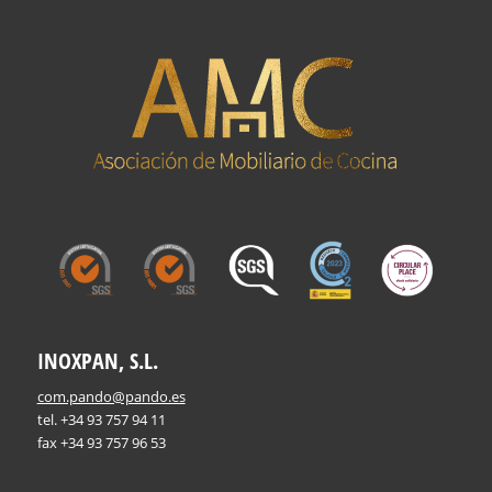
INOXPAN, S.L.
com.pando@pando.es
tel. +34 93 757 94 11
fax +34 93 757 96 53