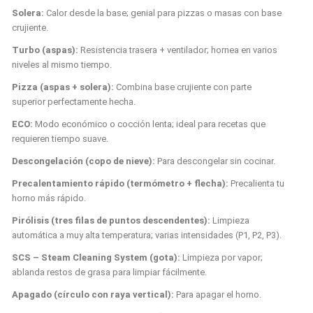
Solera:
Calor desde la base; genial para pizzas o masas con base
crujiente.
Turbo (aspas):
Resistencia trasera + ventilador; hornea en varios
niveles al mismo tiempo.
Pizza (aspas + solera):
Combina base crujiente con parte
superior perfectamente hecha.
ECO:
Modo económico o cocción lenta; ideal para recetas que
requieren tiempo suave.
Descongelación (copo de nieve):
Para descongelar sin cocinar.
Precalentamiento rápido (termómetro + flecha):
Precalienta tu
horno más rápido.
Pirólisis (tres filas de puntos descendentes):
Limpieza
automática a muy alta temperatura; varias intensidades (P1, P2, P3).
SCS – Steam Cleaning System (gota):
Limpieza por vapor;
ablanda restos de grasa para limpiar fácilmente.
Apagado (círculo con raya vertical):
Para apagar el horno.