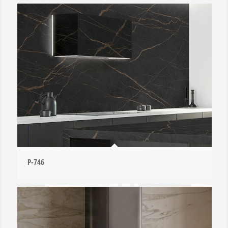
P-746