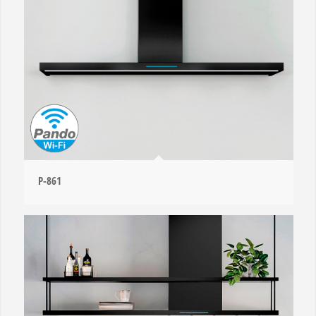
P-861