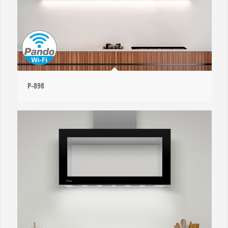
P-898