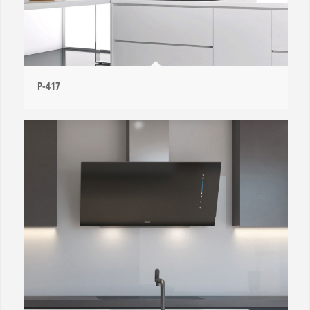
P-417