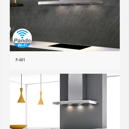
P-401