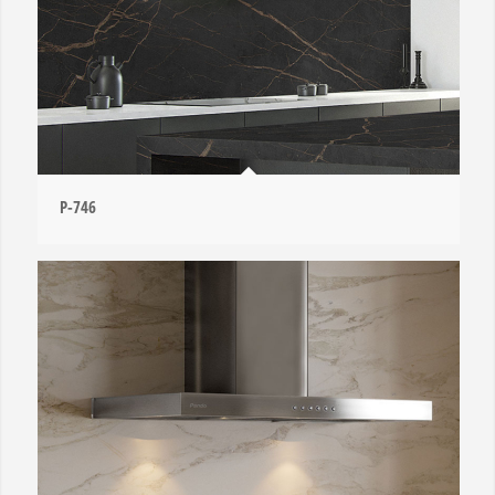
P-746