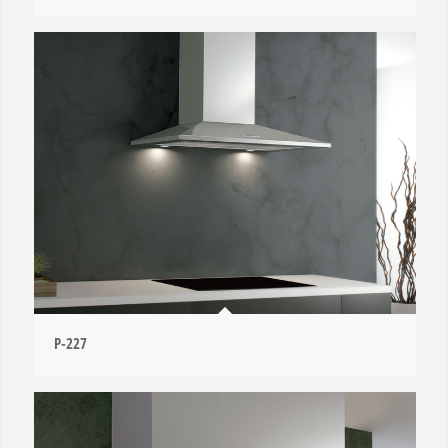
P-227