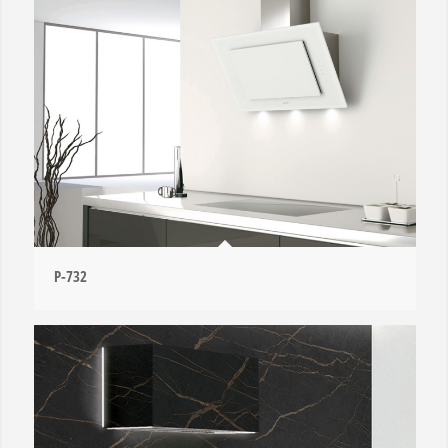
P-732