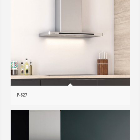
P-827