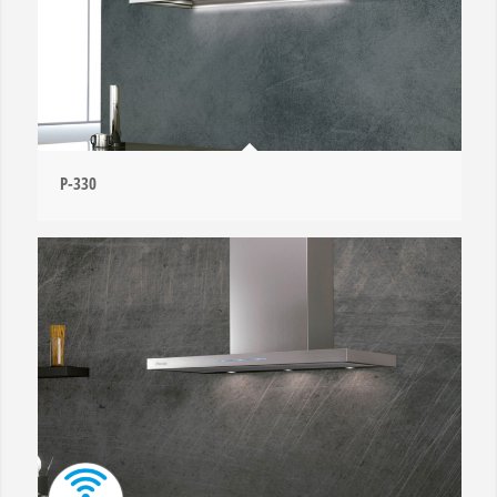
P-330