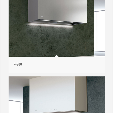
P-300